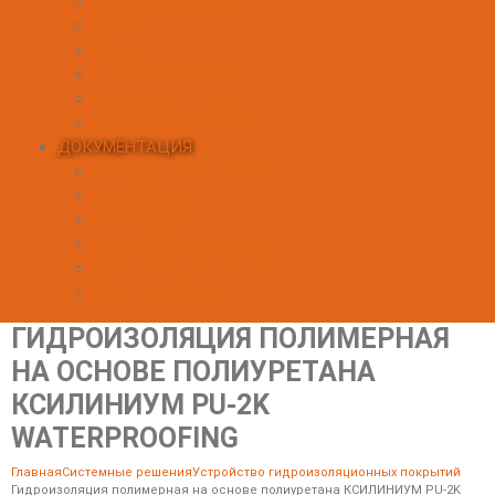
Буровые установки
Насосы
Пакеры
Торкрет установки
Шнековые насосы
Электроинструмент
ДОКУМЕНТАЦИЯ
Регламенты на работы
Инструкции
Сертификаты
Протоколы испытаний
Экспертные заключения
ГОСТы и СНИПы
ГИДРОИЗОЛЯЦИЯ ПОЛИМЕРНАЯ
НА ОСНОВЕ ПОЛИУРЕТАНА
КСИЛИНИУМ PU-2K
WATERPROOFING
Главная
Системные решения
Устройство гидроизоляционных покрытий
Гидроизоляция полимерная на основе полиуретана КСИЛИНИУМ PU-2K