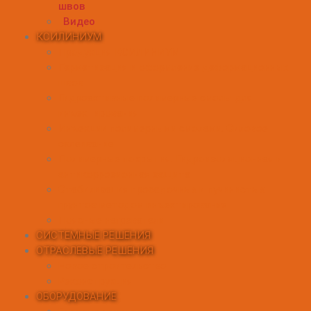
швов
Видео
КСИЛИНИУМ
Продукция КСИЛИНИУМ
Герметизация и оформление деформационных
швов
Гидроактивные полимерные смолы для
инъектирования
Инъекции полимерными смолами. Силовое
склеивание
Полимерные покрытия. Гидроизоляционная и
антикоррозионная защита
Стабилизация просадочных и пучинистых
грунтов методом инъектирования
Поясные нагреватели
СИСТЕМНЫЕ РЕШЕНИЯ
ОТРАСЛЕВЫЕ РЕШЕНИЯ
Новое строительство
Реконструкция
ОБОРУДОВАНИЕ