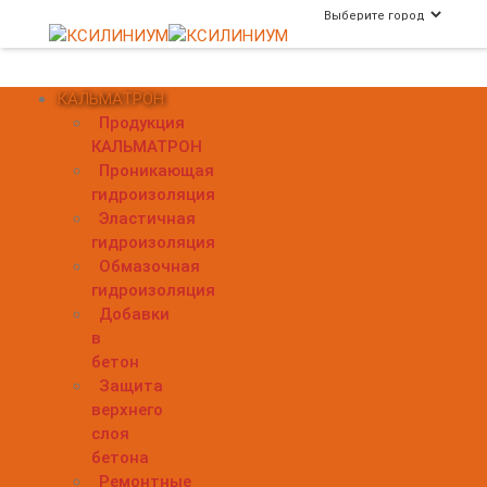
КАЛЬМАТРОН
Продукция
КАЛЬМАТРОН
Проникающая
гидроизоляция
Эластичная
гидроизоляция
Обмазочная
гидроизоляция
Добавки
в
бетон
Защита
верхнего
слоя
бетона
Ремонтные