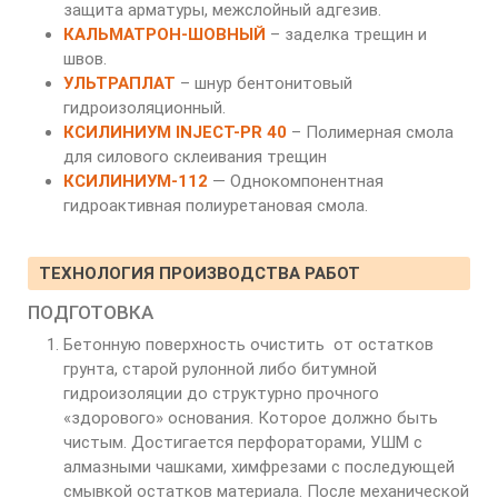
защита арматуры, межслойный адгезив.
КАЛЬМАТРОН-ШОВНЫЙ
– заделка трещин и
швов.
УЛЬТРАПЛАТ
– шнур бентонитовый
гидроизоляционный.
КСИЛИНИУМ INJECT-PR 40
– Полимерная смола
для силового склеивания трещин
КСИЛИНИУМ-112
— Однокомпонентная
гидроактивная полиуретановая смола.
ТЕХНОЛОГИЯ ПРОИЗВОДСТВА РАБОТ
ПОДГОТОВКА
Бетонную поверхность очистить от остатков
грунта, старой рулонной либо битумной
гидроизоляции до структурно прочного
«здорового» основания. Которое должно быть
чистым. Достигается перфораторами, УШМ с
алмазными чашками, химфрезами с последующей
смывкой остатков материала. После механической