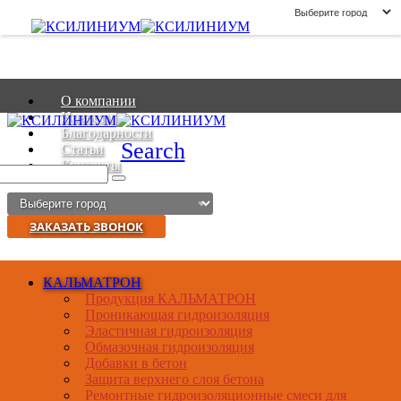
О компании
Новости
Благодарности
Search
Статьи
Контакты
ЗАКАЗАТЬ ЗВОНОК
КАЛЬМАТРОН
Продукция КАЛЬМАТРОН
Проникающая гидроизоляция
Эластичная гидроизоляция
Обмазочная гидроизоляция
Добавки в бетон
Защита верхнего слоя бетона
Ремонтные гидроизоляционные смеси для