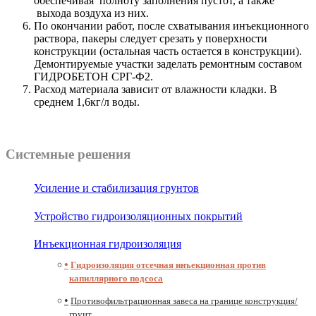
обеспечивая полноту заполнения пустот, а также
выхода воздуха из них.
По окончании работ, после схватывания инъекционного
раствора, пакеры следует срезать у поверхности
конструкции (остальная часть остается в конструкции).
Демонтируемые участки заделать ремонтным составом
ГИДРОБЕТОН СРГ-Ф2.
Расход материала зависит от влажности кладки. В
среднем 1,6кг/л воды.
Системные решения
Усиление и стабилизация грунтов
Устройство гидроизоляционных покрытий
Инъекционная гидроизоляция
Гидроизоляция отсечная инъекционная против
капиллярного подсоса
Противофильтрационная завеса на границе конструкция/
грунт