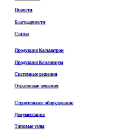
Новости
Благодарности
Статьи
Продукция Кальматрон
Продукция Ксилиниум
Системные решения
Отраслевые решения
Строительное оборудование
Документация
Типовые узлы