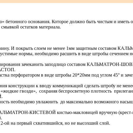
го» бетонного основания. Которое должно быть чистым и иметь 
смывкой остатков материала.
авчину. И покрыть слоем не менее 1мм защитным составом К
стимые нормы, необходимо расшить в виде штробы сечением не
онирования зачеканить заподлицо составом КАЛЬМАТРОН-ШО
МАСТОП.
стка перфоратором в виде штробы 20*20мм под углом 45° и заче
ия конструкции к вводу коммуникаций сделать штробу не менее
идкие гвозди», сохраняя беспросветную плотность прилегания
.
сть необходимо увлажнить до максимально возможного насыщен
ЛЬМАТРОН-КИСТЕВОЙ кистью-макловицей вручную (крест-нак
.
, 2-ой на первый схватившийся, но не высохший слой.