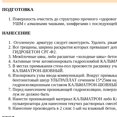
ПОДГОТОВКА
Поверхность очистить до структурно прочного «здорово
УШМ с алмазными чашками, химфрезами с последующей 
НАНЕСЕНИЕ
Оголенную арматуру следует оконтурить. Удалить рж
Все трещины, ширина раскрытия которых превышает допу
ГИДРОБЕТОН СРГ-Ф2.
Межблочные швы, либо расшитые «холодные швы» бет
Активные течи затомпонировать гидропломбой КАЛЬ
В местах примыкания стена-пол произвести расшивку уча
КАЛЬМАТРОН-ШОВНЫЙ.
Изолировать узлы ввода коммуникаций. Вокруг примыкан
бентонитовый шнур УЛЬТРАПЛАТ сечением 15*25мм на «ж
гидроизоляционным составом КАЛЬМАТРОН-ШОВНЫЙ
Перед нанесением проникающей гидроизоляции, поверхно
луж не должно быть
Нанести проникающий материал КАЛЬМАТРОН либо КА
пульверизатора для нанесения текучих растворных смесей
Нанесение производить в 2 слоя: 1-ый на влажный бетон