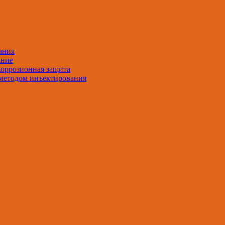
ания
ание
оррозионная защита
методом инъектирования