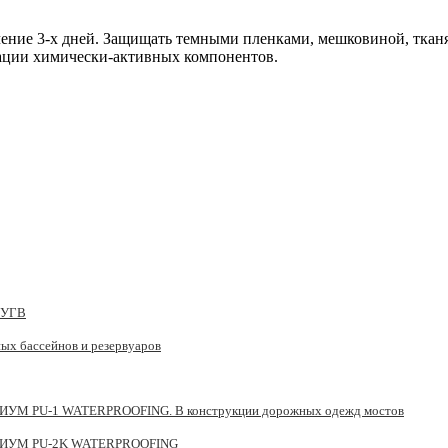
течение 3-х дней. Защищать темными пленками, мешковиной, тка
тации химически-активных компонентов.
м УГВ
ых бассейнов и резервуаров
ИНИУМ PU-1 WATERPROOFING. В конструкции дорожных одежд мостов
ЛИНИУМ PU-2K WATERPROOFING