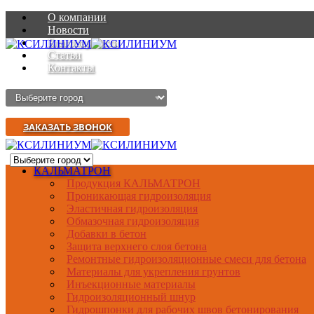
О компании
Новости
Благодарности
Статьи
Контакты
ЗАКАЗАТЬ ЗВОНОК
КАЛЬМАТРОН
Продукция КАЛЬМАТРОН
Проникающая гидроизоляция
Эластичная гидроизоляция
Обмазочная гидроизоляция
Добавки в бетон
Защита верхнего слоя бетона
Ремонтные гидроизоляционные смеси для бетона
Материалы для укрепления грунтов
Инъекционные материалы
Гидроизоляционный шнур
Гидрошпонки для рабочих швов бетонирования