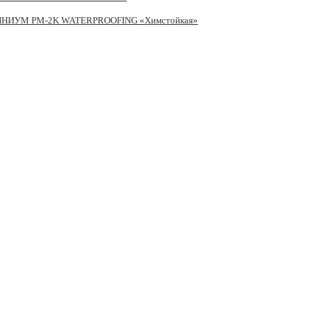
ИЛИНИУМ PM-2K WATERPROOFING «Химстойкая»