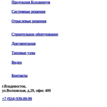
Продукция Ксилиниум
Системные решения
Отраслевые решения
Строительное оборудование
Документация
Типовые узлы
Видео
Контакты
г.Владивосток,
ул.Волховская, д.29, офис 409
+7 (924) 939-09-99