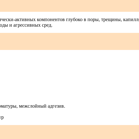
ески-активных компонентов глубоко в поры, трещины, капилля
ды и агрессивных сред.
рматуры, межслойный адгезив.
ур