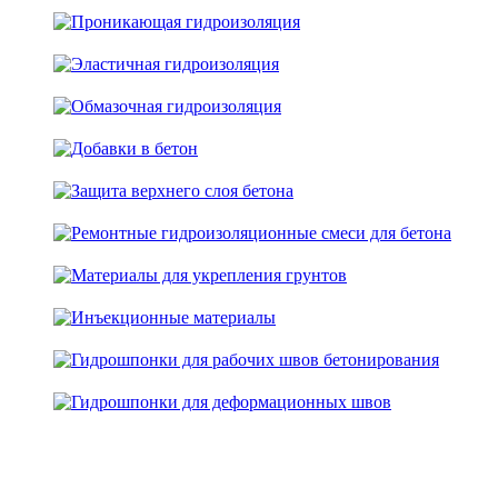
" tracking="meta-content_inner_bottom"]