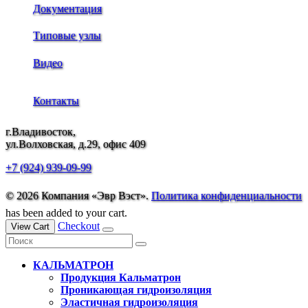
Документация
Типовые узлы
Видео
Контакты
г.Владивосток,
ул.Волховская, д.29, офис 409
+7 (924) 939-09-99
© 2026 Компания «Эвр Вэст».
Политика конфиденциальности
has been added to your cart.
Checkout
View Cart
КАЛЬМАТРОН
Продукция Кальматрон
Проникающая гидроизоляция
Эластичная гидроизоляция