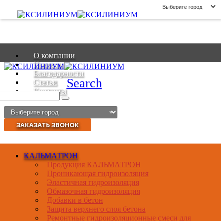
О компании
Новости
Благодарности
Search
Статьи
Контакты
ЗАКАЗАТЬ ЗВОНОК
КАЛЬМАТРОН
Продукция КАЛЬМАТРОН
Проникающая гидроизоляция
Эластичная гидроизоляция
Обмазочная гидроизоляция
Добавки в бетон
Защита верхнего слоя бетона
Ремонтные гидроизоляционные смеси для