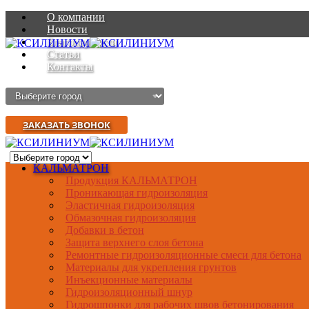
О компании
Новости
Благодарности
Статьи
Контакты
ЗАКАЗАТЬ ЗВОНОК
КАЛЬМАТРОН
Продукция КАЛЬМАТРОН
Проникающая гидроизоляция
Эластичная гидроизоляция
Обмазочная гидроизоляция
Добавки в бетон
Защита верхнего слоя бетона
Ремонтные гидроизоляционные смеси для бетона
Материалы для укрепления грунтов
Инъекционные материалы
Гидроизоляционный шнур
Гидрошпонки для рабочих швов бетонирования