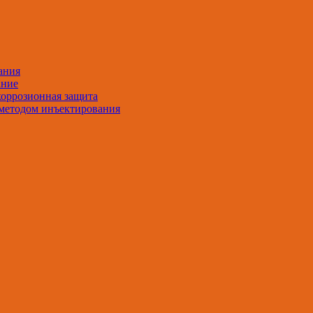
ания
ание
оррозионная защита
методом инъектирования