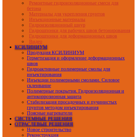
Ремонтные гидроизоляционные смеси для
бетона
Материалы для укрепления грунтов
Инъекционные материалы
Гидроизоляционный шнур
Гидрошпонки для рабочих швов бетонирования
Гидрошпонки для деформационных швов
Видео
КСИЛИНИУМ
Продукция КСИЛИНИУМ
Герметизация и оформление деформационных
швов
Гидроактивные полимерные смолы для
инъектирования
Инъекции полимерными смолами. Силовое
склеивание
Полимерные покрытия. Гидроизоляционная и
антикоррозионная защита
Стабилизация просадочных и пучинистых
грунтов методом инъектирования
Поясные нагреватели
СИСТЕМНЫЕ РЕШЕНИЯ
ОТРАСЛЕВЫЕ РЕШЕНИЯ
Новое строительство
Реконструкция