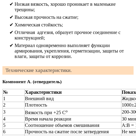
Низкая вязкость, хорошо проникает в маленькие
трещины;
Высокая прочность на сжатие;
Химическая стойкость;
Отличная адгезия, образует прочное соединение с
конструкцией;
Материал одновременно выполняет функции
армирования, укрепления, герметизации, защиты от
влаги, защиты от коррозии.
Технические характеристики.
Компонент А. (отвердитель)
№
Характеристики
Показ
1
Внешний вид
Жидкос
2
Плотность
1000±2
о
3
200-30
Вязкость при +25 С
4
Время начала реакции
30 ми
5
Соотношение объемов смешивания
А:В = 
6
Прочность на сжатие после затвердения
Не мен