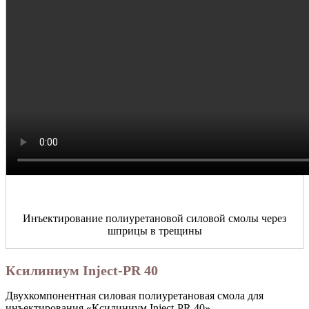
Инъектирование полиуретановой силовой смолы через
шприцы в трещины
Ксилиниум Inject-PR 40
Двухкомпонентная силовая полиуретановая смола для
инъектирования «Ксилиниум Inject-PR 40».