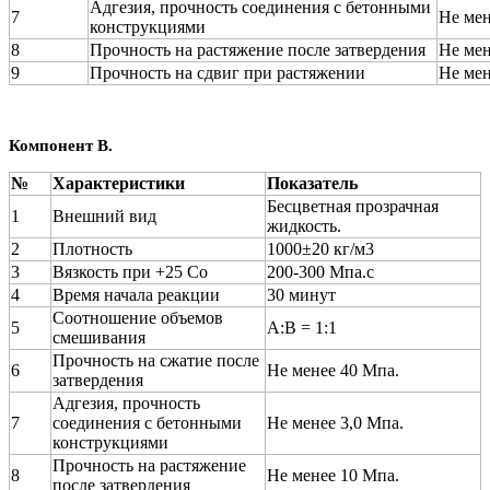
Адгезия, прочность соединения с бетонными
7
Не мен
конструкциями
8
Прочность на растяжение после затвердения
Не мен
9
Прочность на сдвиг при растяжении
Не мен
Компонент В.
№
Характеристики
Показатель
Бесцветная прозрачная
1
Внешний вид
жидкость.
2
Плотность
1000±20 кг/м3
3
Вязкость при +25 Со
200-300 Мпа.с
4
Время начала реакции
30 минут
Соотношение объемов
5
А:В = 1:1
смешивания
Прочность на сжатие после
6
Не менее 40 Мпа.
затвердения
Адгезия, прочность
7
соединения с бетонными
Не менее 3,0 Мпа.
конструкциями
Прочность на растяжение
8
Не менее 10 Мпа.
после затвердения