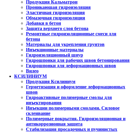
Продукция Кальматрон
Проникающая гидроизоляция
Эластичная гидроизоляция
Обмазочная гидроизоляция
Добавки в бетон
Защита верхнего слоя бетона
Ремонтные гидроизоляционные смеси для
бетона
Материалы для укрепления грунтов
Инъекционные материалы
Гидроизоляционный шнур
Гидрошпонки для рабочих швов бетонирования
Гидрошпонки для деформационных швов
Видео
КСИЛИНИУМ
Продукция Ксилиниум
Герметизация и оформление деформационных
швов
Гидроактивные полимерные смолы для
инъектирования
Инъекции полимерными смолами. Силовое
склеивание
Полимерные покрытия. Гидроизоляционная и
антикоррозионная защита
Стабилизация просадочных и пучинистых