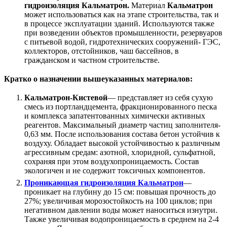
гидроизоляция Кальматрон.
Материал
Кальматрон
может использоваться как на этапе строительства, так и
в процессе эксплуатации зданий. Используются также
при возведении объектов промышленности, резервуаров
с питьевой водой, гидротехнических сооружений- ГЭС,
коллекторов, отстойников, чаш бассейнов, в
гражданском и частном строительстве.
Кратко о назначении вышеуказанных материалов:
Кальматрон-Кистевой
— представляет из себя сухую
смесь из портландцемента, фракционированного песка
и комплекса запатентованных химически активных
реагентов. Максимальный диаметр частиц заполнителя-
0,63 мм. После использования состава бетон устойчив к
воздуху. Обладает высокой устойчивостью к различным
агрессивным средам: азотной, хлоридной, сульфатной,
сохраняя при этом воздухопроницаемость. Состав
экологичен и не содержит токсичных компонентов.
Проникающая гидроизоляция Кальматрон
—
проникает на глубину до 15 см: повышая прочность до
27%; увеличивая морозостойкость на 100 циклов; при
негативном давлении воды может наноситься изнутри.
Также увеличивая водопроницаемость в среднем на 2-4