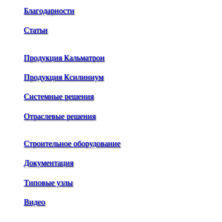
Благодарности
Статьи
Продукция Кальматрон
Продукция Ксилиниум
Системные решения
Отраслевые решения
Строительное оборудование
Документация
Типовые узлы
Видео