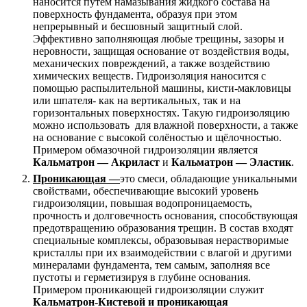
наносится путём намазывания жидкого состава на
поверхность фундамента, образуя при этом
непрерывный и бесшовный защитный слой.
Эффективно заполняющая любые трещины, зазоры и
неровности, защищая основание от воздействия воды,
механических повреждений, а также воздействию
химических веществ. Гидроизоляция наносится с
помощью распылительной машины, кисти-макловицы
или шпателя- как на вертикальных, так и на
горизонтальных поверхностях. Такую гидроизоляцию
можно использовать для влажной поверхности, а также
на основание с высокой солёностью и щёлочностью.
Примером обмазочной гидроизоляции является
Кальматрон — Акриласт
и
Кальматрон — Эластик
.
Проникающая —
это смеси, обладающие уникальными
свойствами, обеспечивающие высокий уровень
гидроизоляции, повышая водопроницаемость,
прочность и долговечность основания, способствующая
предотвращению образования трещин. В состав входят
специальные комплексы, образовывая нерастворимые
кристаллы при их взаимодействии с влагой и другими
минералами фундамента, тем самым, заполняя все
пустоты и герметизируя в глубине основания.
Примером проникающей гидроизоляции служит
Кальматрон-Кистевой и проникающая