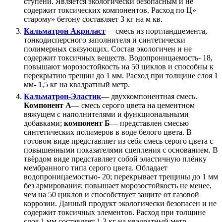
ступени. Является экологически безопасным и не
содержит токсических компонентов. Расход по Ц»
старому» бетону составляет 3 кг на м кв.
Кальматрон Акриласт
— смесь из портландцемента,
тонкодисперсного заполнителя и синтетически
полимерных связующих. Состав экологичен и не
содержит токсичных веществ. Водопроницаемость- 18,
повышают морозостойкость на 50 циклов и способны к
перекрытию трещин до 1 мм. Расход при толщине слоя 1
мм- 1,5 кг на квадратный метр.
Кальматрон-Эластик
— двухкомпонентная смесь.
Компонент А
— смесь серого цвета на цементном
вяжущем с наполнителями и функциональными
добавками;
компонент Б
— представлен смесью
синтетических полимеров в воде белого цвета. В
готовом виде представляет из себя смесь серого цвета с
повышенными показателями сцепления с основанием. В
твёрдом виде представляет собой эластичную плёнку
мембранного типа серого цвета. Обладает
водопроницаемостью- 20; перекрывает трещины до 1 мм
без армирования; повышает морозостойкость не менее,
чем на 50 циклов и способствует защите от газовой
коррозии. Данный продукт экологически безопасен и не
содержит токсичных элементов. Расход при толщине
слоя 1 мм составляет 1,3 кг на квадратный метр.