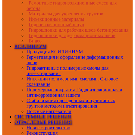
Ремонтные гидроизоляционные смеси для
бетона
Материалы для укрепления грунтов
Инъекционные материалы
Гидроизоляционный шнур
Гидрошпонки для рабочих швов бетонирования
Гидрошпонки для деформационных швов
Видео
КСИЛИНИУМ
Продукция КСИЛИНИУМ
Герметизация и оформление деформационных
швов
Гидроактивные полимерные смолы для
инъектирования
Инъекции полимерными смолами. Силовое
склеивание
Полимерные покрытия. Гидроизоляционная и
антикоррозионная защита
Стабилизация просадочных и пучинистых
грунтов методом инъектирования
Поясные нагреватели
СИСТЕМНЫЕ РЕШЕНИЯ
ОТРАСЛЕВЫЕ РЕШЕНИЯ
Новое строительство
Реконструкция