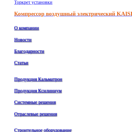
Торкрет установки
Компрессор воздушный электрический KAIS
О компании
Новости
Благодарности
Статьи
Продукция Кальматрон
Продукция Ксилиниум
Системные решения
Отраслевые решения
Строительное оборудование