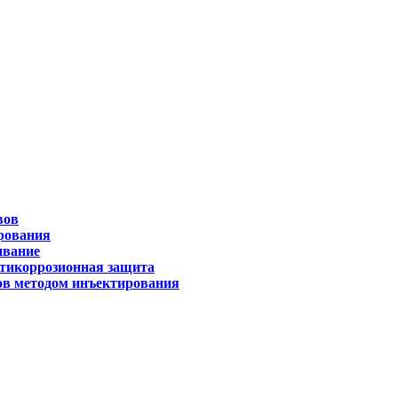
вов
рования
ивание
тикоррозионная защита
ов методом инъектирования