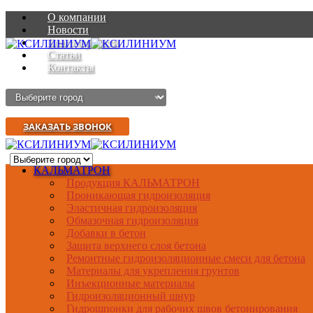
О компании
Новости
Благодарности
Статьи
Контакты
ЗАКАЗАТЬ ЗВОНОК
КАЛЬМАТРОН
Продукция КАЛЬМАТРОН
Проникающая гидроизоляция
Эластичная гидроизоляция
Обмазочная гидроизоляция
Добавки в бетон
Защита верхнего слоя бетона
Ремонтные гидроизоляционные смеси для бетона
Материалы для укрепления грунтов
Инъекционные материалы
Гидроизоляционный шнур
Гидрошпонки для рабочих швов бетонирования