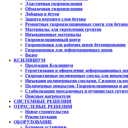
Эластичная гидроизоляция
Обмазочная гидроизоляция
Добавки в бетон
Защита верхнего слоя бетона
Ремонтные гидроизоляционные смеси для бетона
Материалы для укрепления грунтов
Инъекционные материалы
Гидроизоляционный шнур
Гидрошпонки для рабочих швов бетонирования
Гидрошпонки для деформационных швов
Видео
КСИЛИНИУМ
Продукция Ксилиниум
Герметизация и оформление деформационных ш
Гидроактивные полимерные смолы для инъекти
Инъекции полимерными смолами. Силовое скле
Полимерные покрытия. Гидроизоляционная и ан
Стабилизация просадочных и пучинистых грунт
Поясные нагреватели
СИСТЕМНЫЕ РЕШЕНИЯ
ОТРАСЛЕВЫЕ РЕШЕНИЯ
Новое строительство
Реконструкция
ОБОРУДОВАНИЕ
Буровые установки