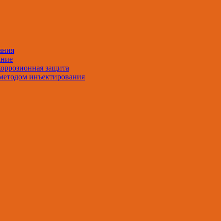
ания
ание
оррозионная защита
методом инъектирования