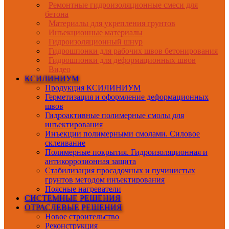
Ремонтные гидроизоляционные смеси для
бетона
Материалы для укрепления грунтов
Инъекционные материалы
Гидроизоляционный шнур
Гидрошпонки для рабочих швов бетонирования
Гидрошпонки для деформационных швов
Видео
КСИЛИНИУМ
Продукция КСИЛИНИУМ
Герметизация и оформление деформационных
швов
Гидроактивные полимерные смолы для
инъектирования
Инъекции полимерными смолами. Силовое
склеивание
Полимерные покрытия. Гидроизоляционная и
антикоррозионная защита
Стабилизация просадочных и пучинистых
грунтов методом инъектирования
Поясные нагреватели
СИСТЕМНЫЕ РЕШЕНИЯ
ОТРАСЛЕВЫЕ РЕШЕНИЯ
Новое строительство
Реконструкция