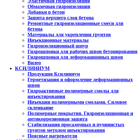
Эластичная гидроизоляция
Обмазочная гидроизоляция
Добавки в бетон
Защита верхнего слоя бетона
Ремонтные гидроизоляционные смеси для
бетона
Материалы для укрепления грунтов
Инъекционные материалы
Гидроизоляционный шнур
Гидрошпонки для рабочих швов бетонирования
Гидрошпонки для деформационных швов
Видео
КСИЛИНИУМ
Продукция Ксилиниум
Герметизация и оформление деформационных
швов
Гидроактивные полимерные смолы для
инъектирования
Инъекции полимерными смолами. Силовое
склеивание
Полимерные покрытия. Гидроизоляционная и
антикоррозионная защита
Стабилизация просадочных и пучинистых
грунтов методом инъектирования
Поясные нагреватели