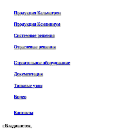
Продукция Кальматрон
Продукция Ксилиниум
Системные решения
Отраслевые решения
Строительное оборудование
Документация
Типовые узлы
Видео
Контакты
г.Владивосток,