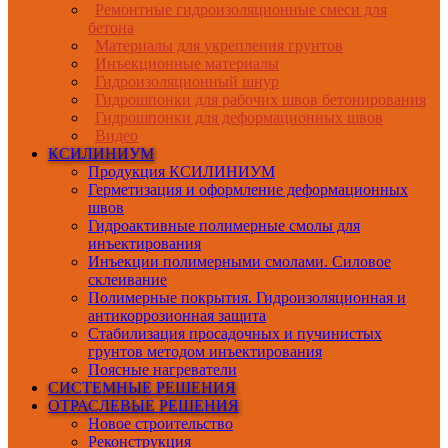
Ремонтные гидроизоляционные смеси для
бетона
Материалы для укрепления грунтов
Инъекционные материалы
Гидроизоляционный шнур
Гидрошпонки для рабочих швов бетонирования
Гидрошпонки для деформационных швов
Видео
КСИЛИНИУМ
Продукция КСИЛИНИУМ
Герметизация и оформление деформационных
швов
Гидроактивные полимерные смолы для
инъектирования
Инъекции полимерными смолами. Силовое
склеивание
Полимерные покрытия. Гидроизоляционная и
антикоррозионная защита
Стабилизация просадочных и пучинистых
грунтов методом инъектирования
Поясные нагреватели
СИСТЕМНЫЕ РЕШЕНИЯ
ОТРАСЛЕВЫЕ РЕШЕНИЯ
Новое строительство
Реконструкция