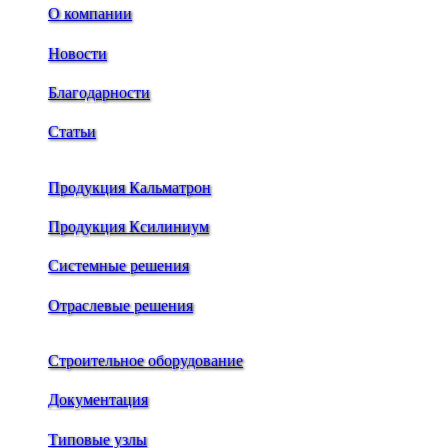
О компании
Новости
Благодарности
Статьи
Продукция Кальматрон
Продукция Ксилиниум
Системные решения
Отраслевые решения
Строительное оборудование
Документация
Типовые узлы