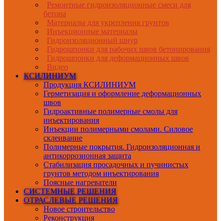
Ремонтные гидроизоляционные смеси для
бетона
Материалы для укрепления грунтов
Инъекционные материалы
Гидроизоляционный шнур
Гидрошпонки для рабочих швов бетонирования
Гидрошпонки для деформационных швов
Видео
КСИЛИНИУМ
Продукция КСИЛИНИУМ
Герметизация и оформление деформационных
швов
Гидроактивные полимерные смолы для
инъектирования
Инъекции полимерными смолами. Силовое
склеивание
Полимерные покрытия. Гидроизоляционная и
антикоррозионная защита
Стабилизация просадочных и пучинистых
грунтов методом инъектирования
Поясные нагреватели
СИСТЕМНЫЕ РЕШЕНИЯ
ОТРАСЛЕВЫЕ РЕШЕНИЯ
Новое строительство
Реконструкция