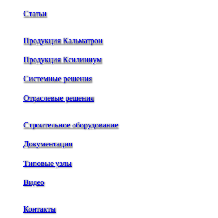
Статьи
Продукция Кальматрон
Продукция Ксилиниум
Системные решения
Отраслевые решения
Строительное оборудование
Документация
Типовые узлы
Видео
Контакты