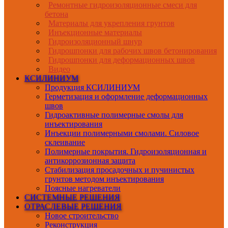
Ремонтные гидроизоляционные смеси для
бетона
Материалы для укрепления грунтов
Инъекционные материалы
Гидроизоляционный шнур
Гидрошпонки для рабочих швов бетонирования
Гидрошпонки для деформационных швов
Видео
КСИЛИНИУМ
Продукция КСИЛИНИУМ
Герметизация и оформление деформационных
швов
Гидроактивные полимерные смолы для
инъектирования
Инъекции полимерными смолами. Силовое
склеивание
Полимерные покрытия. Гидроизоляционная и
антикоррозионная защита
Стабилизация просадочных и пучинистых
грунтов методом инъектирования
Поясные нагреватели
СИСТЕМНЫЕ РЕШЕНИЯ
ОТРАСЛЕВЫЕ РЕШЕНИЯ
Новое строительство
Реконструкция