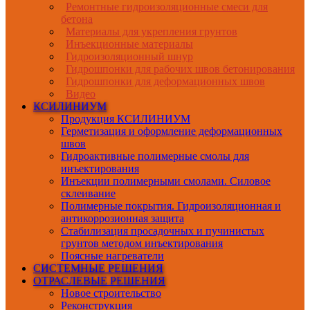
Ремонтные гидроизоляционные смеси для
бетона
Материалы для укрепления грунтов
Инъекционные материалы
Гидроизоляционный шнур
Гидрошпонки для рабочих швов бетонирования
Гидрошпонки для деформационных швов
Видео
КСИЛИНИУМ
Продукция КСИЛИНИУМ
Герметизация и оформление деформационных
швов
Гидроактивные полимерные смолы для
инъектирования
Инъекции полимерными смолами. Силовое
склеивание
Полимерные покрытия. Гидроизоляционная и
антикоррозионная защита
Стабилизация просадочных и пучинистых
грунтов методом инъектирования
Поясные нагреватели
СИСТЕМНЫЕ РЕШЕНИЯ
ОТРАСЛЕВЫЕ РЕШЕНИЯ
Новое строительство
Реконструкция