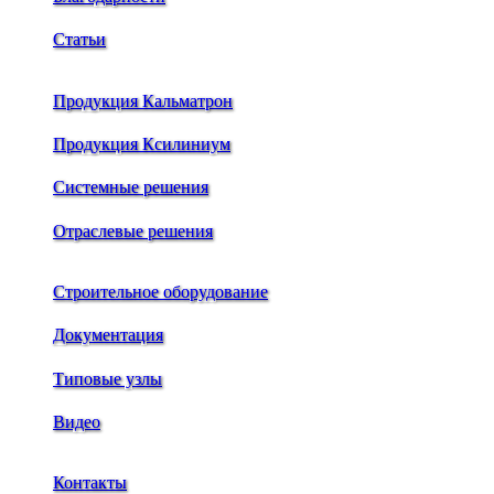
Статьи
Продукция Кальматрон
Продукция Ксилиниум
Системные решения
Отраслевые решения
Строительное оборудование
Документация
Типовые узлы
Видео
Контакты