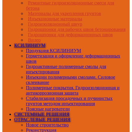
Ремонтные гидроизоляционные смеси для
бетона
Материалы для укрепления грунтов
Инъекционные материалы
Гидроизоляционный шнур
Гидрошпонки для рабочих швов бетонирования
Гидрошпонки для деформационных швов
Видео
КСИЛИНИУМ
Продукция КСИЛИНИУМ
Герметизация и оформление деформационных
швов
Гидроактивные полимерные смолы для
инъектирования
Инъекции полимерными смолами. Силовое
склеивание
Полимерные покрытия. Гидроизоляционная и
антикоррозионная защита
Стабилизация просадочных и пучинистых
грунтов методом инъектирования
Поясные нагреватели
СИСТЕМНЫЕ РЕШЕНИЯ
ОТРАСЛЕВЫЕ РЕШЕНИЯ
Новое строительство
Реконструкция