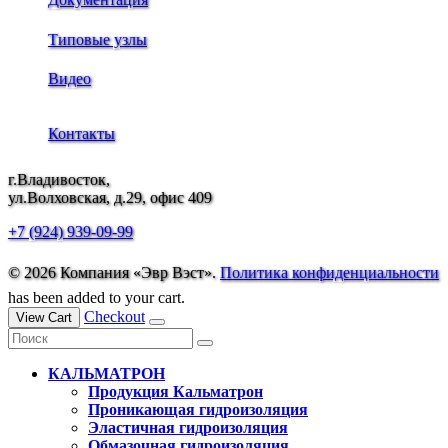
Типовые узлы
Видео
Контакты
г.Владивосток,
ул.Волховская, д.29, офис 409
+7 (924) 939-09-99
© 2026 Компания «Эвр Вэст».
Политика конфиденциальности
has been added to your cart.
Checkout
View Cart
КАЛЬМАТРОН
Продукция Кальматрон
Проникающая гидроизоляция
Эластичная гидроизоляция
Обмазочная гидроизоляция