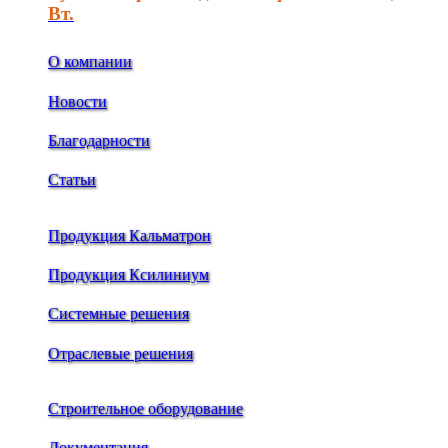
Вт.
О компании
Новости
Благодарности
Статьи
Продукция Кальматрон
Продукция Ксилиниум
Системные решения
Отраслевые решения
Строительное оборудование
Документация