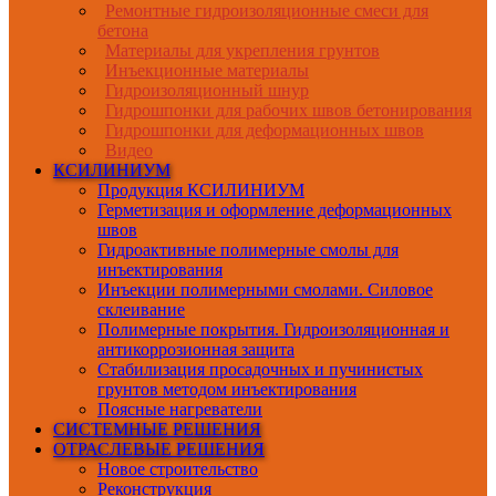
Ремонтные гидроизоляционные смеси для
бетона
Материалы для укрепления грунтов
Инъекционные материалы
Гидроизоляционный шнур
Гидрошпонки для рабочих швов бетонирования
Гидрошпонки для деформационных швов
Видео
КСИЛИНИУМ
Продукция КСИЛИНИУМ
Герметизация и оформление деформационных
швов
Гидроактивные полимерные смолы для
инъектирования
Инъекции полимерными смолами. Силовое
склеивание
Полимерные покрытия. Гидроизоляционная и
антикоррозионная защита
Стабилизация просадочных и пучинистых
грунтов методом инъектирования
Поясные нагреватели
СИСТЕМНЫЕ РЕШЕНИЯ
ОТРАСЛЕВЫЕ РЕШЕНИЯ
Новое строительство
Реконструкция