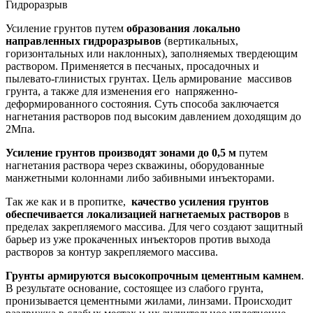
Гидроразрыв
Усиление грунтов путем
образования локально
направленных гидроразрывов
(вертикальных,
горизонтальных или наклонных), заполняемых твердеющим
раствором. Применяется в песчаных, просадочных и
пылевато-глинистых грунтах. Цель армирование массивов
грунта, а также для изменения его напряженно-
деформированного состояния. Суть способа заключается
нагнетания растворов под высоким давлением доходящим до
2Мпа.
Усиление грунтов производят зонами до 0,5 м
путем
нагнетания раствора через скважины, оборудованные
манжетными колоннами либо забивными инъекторами.
Так же как и в пропитке,
качество усиления грунтов
обеспечивается локализацией нагнетаемых растворов
в
пределах закрепляемого массива. Для чего создают защитный
барьер из уже прокаченных инъекторов против выхода
растворов за контур закрепляемого массива.
Грунты армируются высокопрочным цементным камнем
.
В результате основание, состоящее из слабого грунта,
пронизывается цементными жилами, линзами. Происходит