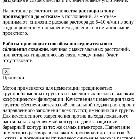
раздвижка в слабых местах и их значительное уплотнение.
Нагнетание расчетного количества
раствора в зону
производится до «отказа»
в поглощении. За «отказ»
принимают: снижение расхода раствора до 5–10 л/мин в зону
с одновременным повышением давления нагнетания выше
проектного.
Работы производят способом последовательного
сближения скважин
, начиная с максимальных расстояний,
при которых гидравлическая связь между ними будет
отсутствовать.
X
Пропитки
Метод применяется для цементации трещиноватых
крупнообломочных грунтов и гравелистых песков с высоким
коэффициентом фильтрации. Качественная цементация таких
грунтов обеспечивается за счёт локальной подачи растворов и
направленного заполнения всех пустот, имеющихся в грунте.
Для качественного закрепления против выхода локального
раствора за закрепляемый контур создается защитный
барьерный контур из тех же самых инъекторов. Нагнетание
цементного раствора в скважину производят до «отказа». За
«отказ» в поглощении принимают снижение расхода раствора