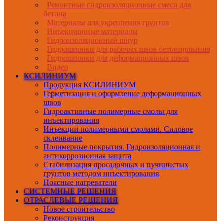
Ремонтные гидроизоляционные смеси для
бетона
Материалы для укрепления грунтов
Инъекционные материалы
Гидроизоляционный шнур
Гидрошпонки для рабочих швов бетонирования
Гидрошпонки для деформационных швов
Видео
КСИЛИНИУМ
Продукция КСИЛИНИУМ
Герметизация и оформление деформационных
швов
Гидроактивные полимерные смолы для
инъектирования
Инъекции полимерными смолами. Силовое
склеивание
Полимерные покрытия. Гидроизоляционная и
антикоррозионная защита
Стабилизация просадочных и пучинистых
грунтов методом инъектирования
Поясные нагреватели
СИСТЕМНЫЕ РЕШЕНИЯ
ОТРАСЛЕВЫЕ РЕШЕНИЯ
Новое строительство
Реконструкция